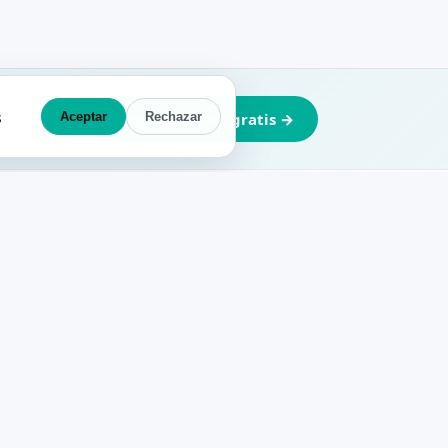
s
Aceptar
Crea tu cuenta gratis →
Rechazar
EMPRESA
CUENTA
Acceso agentes
Sobre nosotros
Agentes: únete
gratis
Noticias
Acceso
promotores
Zonas
LEGAL
Qué hacer
Política de
(eventos)
privacidad