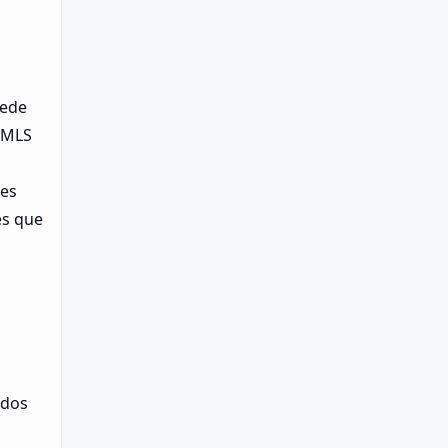
uede
a MLS
nes
es que
 dos