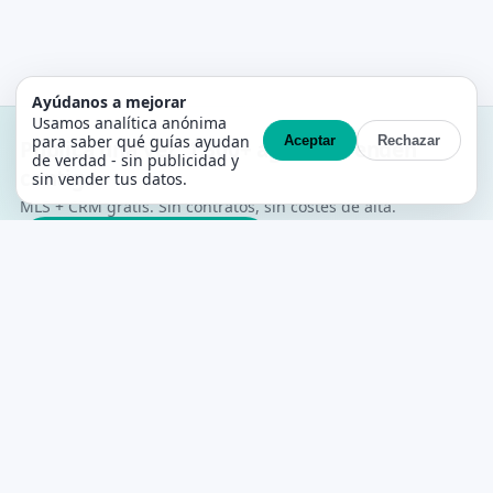
Ayúdanos a mejorar
Usamos analítica anónima
para saber qué guías ayudan
Aceptar
Rechazar
Publica una vez. 1.300+ agentes venden
de verdad - sin publicidad y
contigo.
sin vender tus datos.
MLS + CRM gratis. Sin contratos, sin costes de alta.
Crea tu cuenta gratis →
PropertyList
La MLS gratuita de agente a agente para
España