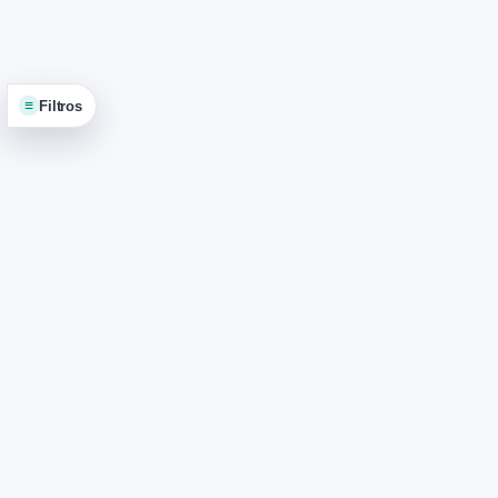
≡
Filtros