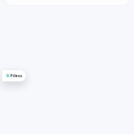
≡
Filtros