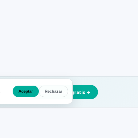
s
Aceptar
Crea tu cuenta gratis →
Rechazar
EMPRESA
CUENTA
Acceso agentes
Sobre nosotros