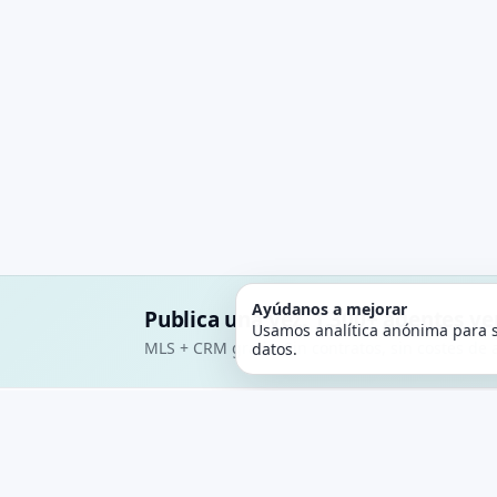
Ayúdanos a mejorar
Publica una vez. 1.300+ agentes v
Usamos analítica anónima para s
MLS + CRM gratis. Sin contratos, sin costes de a
datos.
PLATAFORMA
PropertyList
La MLS gratuita de