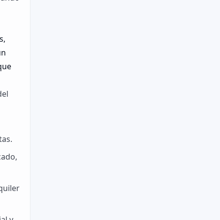
s,
un
que
del
tas.
cado,
quiler
al y