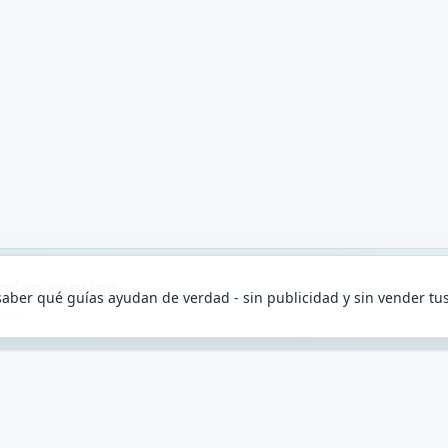
enden contigo.
aber qué guías ayudan de verdad - sin publicidad y sin vender tu
lta.
TU AGENCIA
HERRAMIENTAS
DATOS Y DOCS
INSTANT