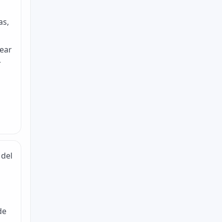
as,
rear
r
 del
de