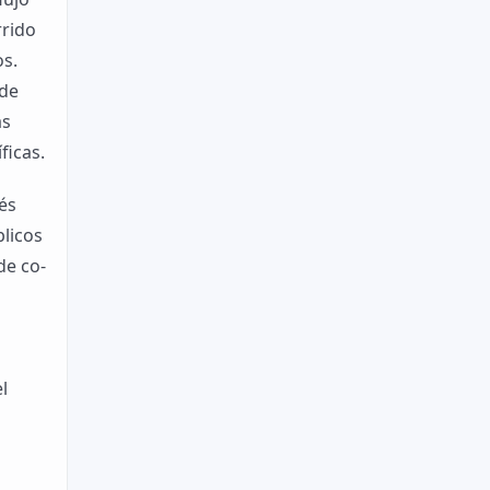
rrido
os.
 de
as
ficas.
és
blicos
de co-
l