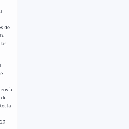
u
es de
 tu
las
l
ue
 envía
s de
tecta
 20