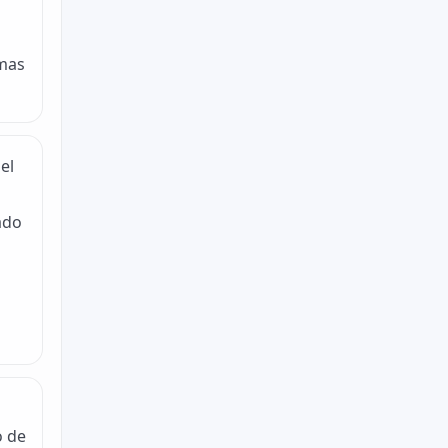
emas
el
ado
o de