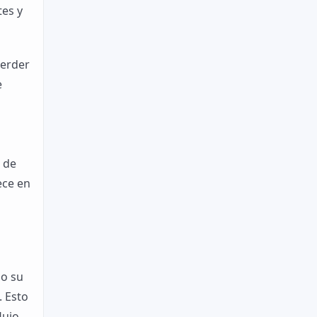
tes y
perder
e
 de
ece en
do su
. Esto
lujo