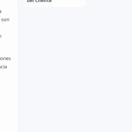
del Cliente
a
s son
n
iones
ncia
s