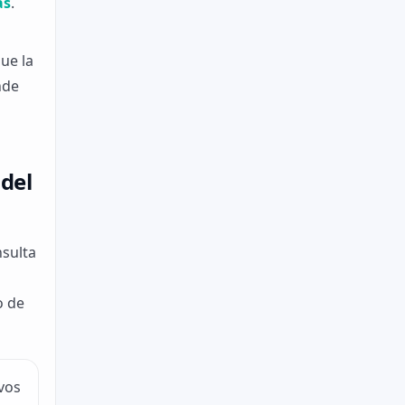
as
.
ue la
nde
 del
nsulta
o de
vos