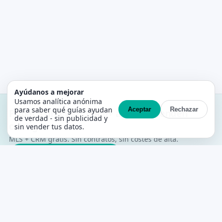
Ayúdanos a mejorar
Usamos analítica anónima
para saber qué guías ayudan
Aceptar
Rechazar
Publica una vez. 1.300+ agentes venden
de verdad - sin publicidad y
contigo.
sin vender tus datos.
MLS + CRM gratis. Sin contratos, sin costes de alta.
Crea tu cuenta gratis →
PropertyList