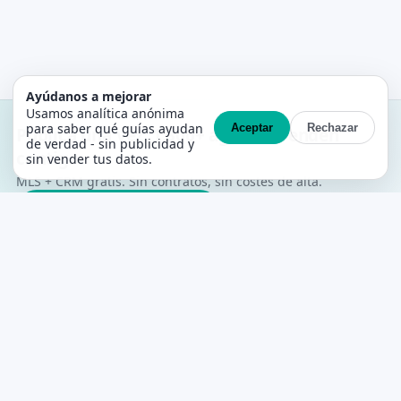
Ayúdanos a mejorar
Usamos analítica anónima
para saber qué guías ayudan
Aceptar
Rechazar
Publica una vez. 1.300+ agentes venden
de verdad - sin publicidad y
contigo.
sin vender tus datos.
MLS + CRM gratis. Sin contratos, sin costes de alta.
Crea tu cuenta gratis →
PropertyList
La MLS gratuita de agente a agente para
España