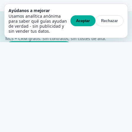
Ayúdanos a mejorar
Usamos analítica anónima
para saber qué guías ayudan
Aceptar
Rechazar
Publica una vez. 1.300+ agentes venden
de verdad - sin publicidad y
contigo.
sin vender tus datos.
MLS + CRM gratis. Sin contratos, sin costes de alta.
Crea tu cuenta gratis →
PropertyList
La MLS gratuita de agente a agente para
España
PLATAFORMA