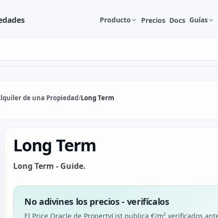
edades
Producto
Guías
Precios
Docs
lquiler de una Propiedad
/
Long Term
Long Term
Long Term - Guide.
No adivines los precios - verifícalos
El Price Oracle de PropertyList publica €/m² verificados ant