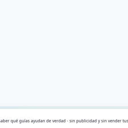
enden contigo.
aber qué guías ayudan de verdad - sin publicidad y sin vender tu
lta.