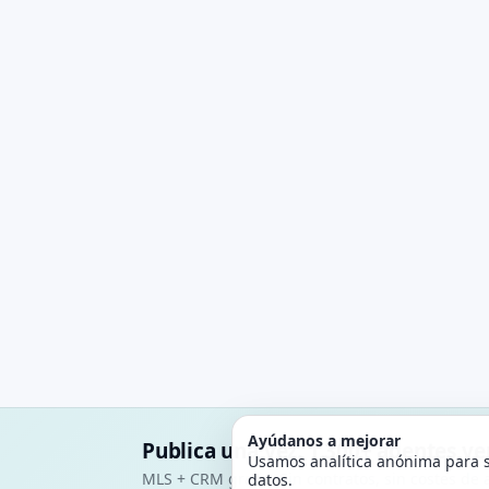
Ayúdanos a mejorar
Publica una vez. 1.300+ agentes v
Usamos analítica anónima para s
MLS + CRM gratis. Sin contratos, sin costes de a
datos.