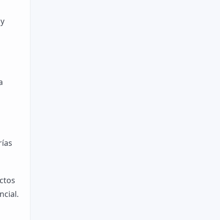
 y
a
rías
ctos
cial.