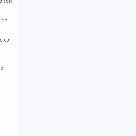
to con
s de
to con
de