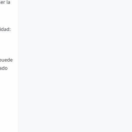
er la
s
idad:
 puede
cado