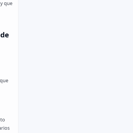
 y que
 de
 que
nto
arios