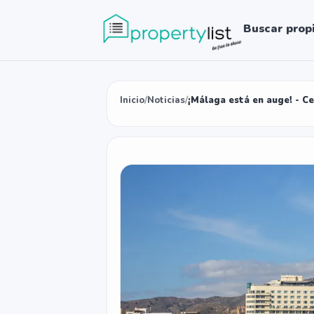
Buscar prop
Inicio
/
Noticias
/
¡Málaga está en auge! - C