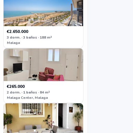
€2.650.000
3 dorm. · 3 baños · 188 m²
Malaga
€265.000
2 dorm. · 1 baños · 84 m²
Malaga Center, Malaga