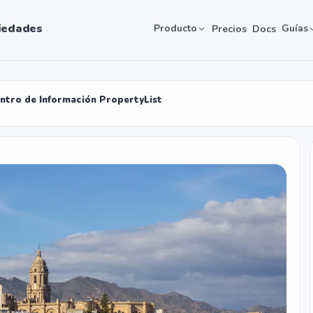
iedades
Producto
Guías
Precios
Docs
entro de Información PropertyList