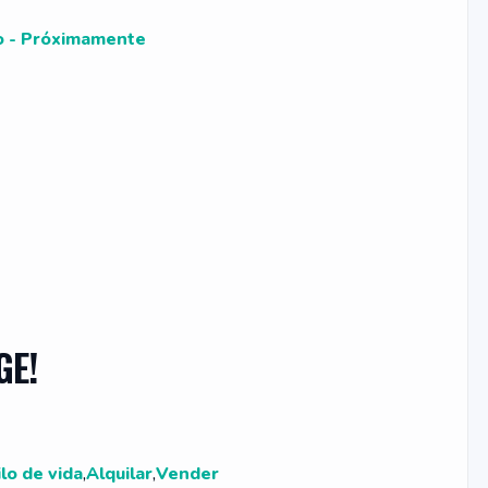
io - Próximamente
GE!
ilo de vida
,
Alquilar
,
Vender