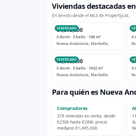
Viviendas destacadas en
En directo desde el MLS de PropertyList.
VERIFICADO
VE
€1,375,000
€
3 dorm · 3 baño · 196 m²
4 
Nueva Andalucia, Marbella
Nu
VERIFICADO
VE
€6,900,000
€
5 dorm · 5 baño · 1022 m²
3 
Nueva Andalucia, Marbella
Nu
Para quién es Nueva An
Compradores
A
379 viviendas en venta, desde
11
€250k hasta €28M, precio
du
mediano €1,495,000.
N