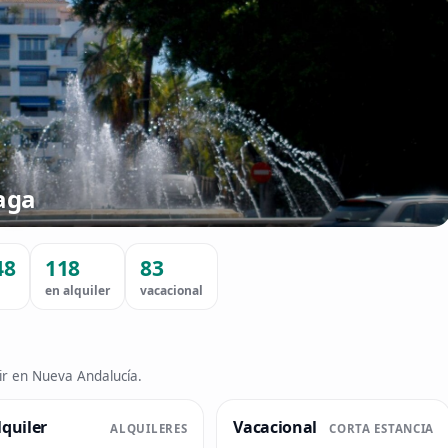
aga
48
118
83
en alquiler
vacacional
vir en Nueva Andalucía.
lquiler
Vacacional
ALQUILERES
CORTA ESTANCIA