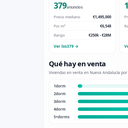
379
anuncios
Precio mediano
€1,495,000
Pr
Por m²
€6,548
R
Rango
€250k - €28M
Ver los379 →
V
Qué hay en venta
Viviendas en venta en Nueva Andalucía por
1dorm
2dorm
3dorm
4dorm
5+dorms