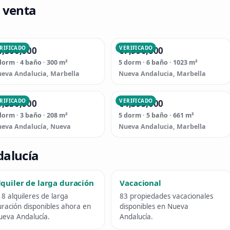
 venta
RIFICADO
VERIFICADO
4,500,000
€7,990,000
dorm · 4 baño · 300 m²
5 dorm · 6 baño · 1023 m²
eva Andalucia, Marbella
Nueva Andalucia, Marbella
RIFICADO
VERIFICADO
1,350,000
€4,395,000
dorm · 3 baño · 208 m²
5 dorm · 5 baño · 661 m²
eva Andalucía, Nueva
Nueva Andalucia, Marbella
dalucía
lquiler de larga duración
Vacacional
8 alquileres de larga
83 propiedades vacacionales
ración disponibles ahora en
disponibles en Nueva
ueva Andalucía.
Andalucía.