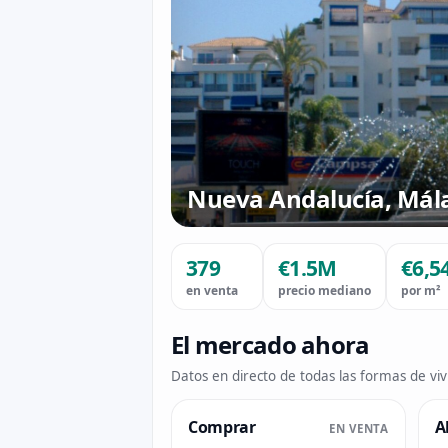
Nueva Andalucía, Mál
379
€1.5M
€6,5
en venta
precio mediano
por m²
El mercado ahora
Datos en directo de todas las formas de vi
Comprar
A
EN VENTA