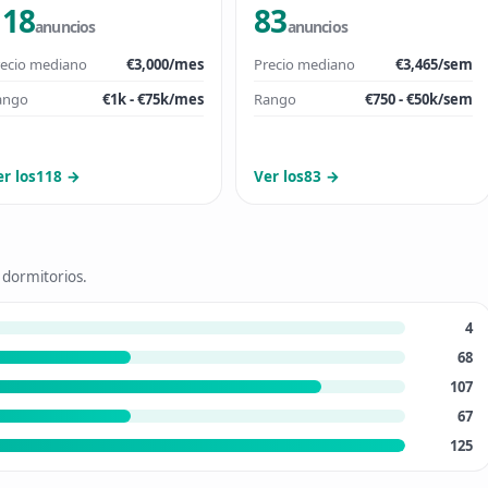
118
83
anuncios
anuncios
ecio mediano
€3,000/mes
Precio mediano
€3,465/sem
ango
€1k - €75k/mes
Rango
€750 - €50k/sem
er los118 →
Ver los83 →
 dormitorios.
4
68
107
67
125