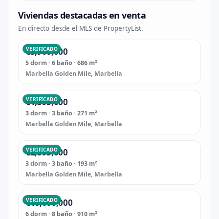
Viviendas destacadas en venta
En directo desde el MLS de PropertyList.
VERIFICADO
€3,900,000
5 dorm · 6 baño · 686 m²
Marbella Golden Mile, Marbella
VERIFICADO
€1,395,000
3 dorm · 3 baño · 271 m²
Marbella Golden Mile, Marbella
VERIFICADO
€2,595,000
3 dorm · 3 baño · 193 m²
Marbella Golden Mile, Marbella
VERIFICADO
€16,000,000
6 dorm · 8 baño · 910 m²