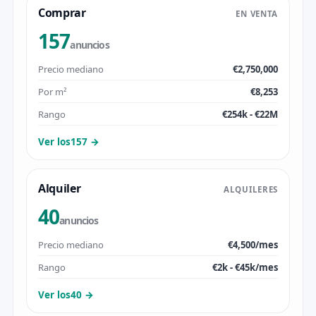
Comprar
EN VENTA
157
anuncios
Precio mediano
€2,750,000
Por m²
€8,253
Rango
€254k - €22M
Ver los157 →
Alquiler
ALQUILERES
40
anuncios
Precio mediano
€4,500/mes
Rango
€2k - €45k/mes
Ver los40 →