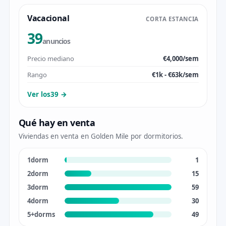
Vacacional
CORTA ESTANCIA
39
anuncios
Precio mediano
€4,000/sem
Rango
€1k - €63k/sem
Ver los39 →
Qué hay en venta
Viviendas en venta en Golden Mile por dormitorios.
1dorm
1
2dorm
15
3dorm
59
4dorm
30
5+dorms
49