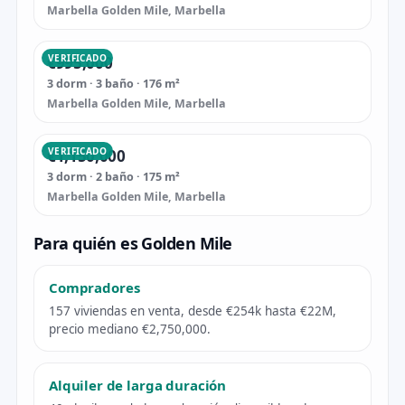
Marbella Golden Mile, Marbella
VERIFICADO
€995,000
3 dorm · 3 baño · 176 m²
Marbella Golden Mile, Marbella
VERIFICADO
€1,150,000
3 dorm · 2 baño · 175 m²
Marbella Golden Mile, Marbella
Para quién es Golden Mile
Compradores
157 viviendas en venta, desde €254k hasta €22M,
precio mediano €2,750,000.
Alquiler de larga duración