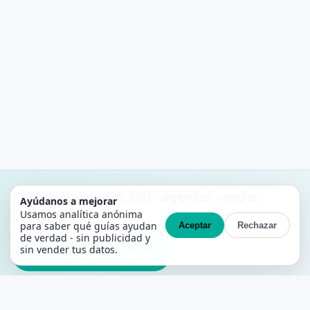
Publica una vez. 1.300+ agentes venden
Ayúdanos a mejorar
contigo.
Usamos analítica anónima
para saber qué guías ayudan
Aceptar
Rechazar
MLS + CRM gratis. Sin contratos, sin costes de alta.
de verdad - sin publicidad y
sin vender tus datos.
Crea tu cuenta gratis →