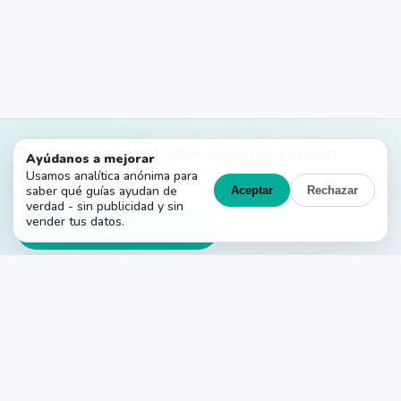
Publica una vez. 1.300+ agentes venden
Ayúdanos a mejorar
contigo.
Usamos analítica anónima para
saber qué guías ayudan de
Aceptar
Rechazar
MLS + CRM gratis. Sin contratos, sin costes de alta.
verdad - sin publicidad y sin
vender tus datos.
Crea tu cuenta gratis →
PropertyList
La MLS gratuita de agente a agente para
España