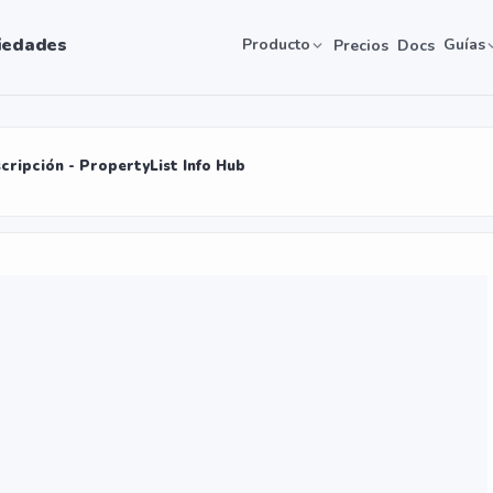
iedades
Producto
Guías
Precios
Docs
scripción - PropertyList Info Hub