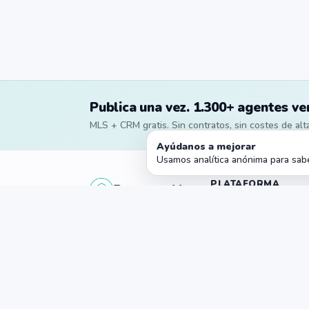
Publica una vez. 1.300+ agentes ve
MLS + CRM gratis. Sin contratos, sin costes de alta
Ayúdanos a mejorar
Usamos analítica anónima para sabe
PLATAFORMA
PropertyList
La MLS gratuita de
Funciones
agente a agente para
España
Todo gratis
Precios