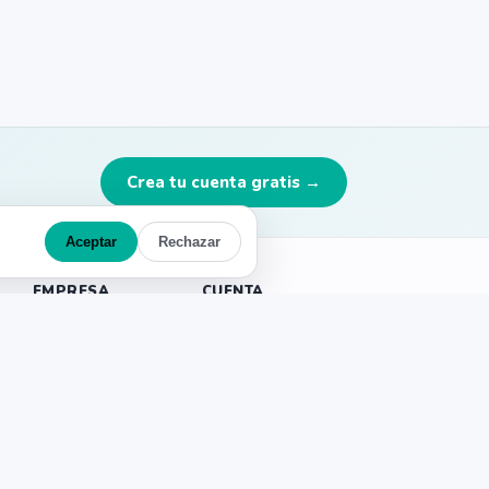
Crea tu cuenta gratis →
Aceptar
Rechazar
EMPRESA
CUENTA
Acceso agentes
Sobre nosotros
Agentes: únete
gratis
Noticias
Acceso promotores
Zonas
LEGAL
Qué hacer (eventos)
Política de