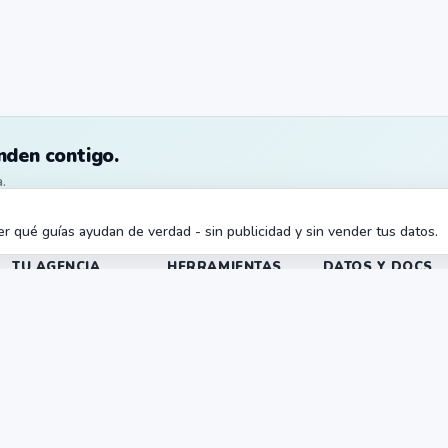
nden contigo.
.
r qué guías ayudan de verdad - sin publicidad y sin vender tus datos.
TU AGENCIA
HERRAMIENTAS
DATOS Y DOCS
INSTANT
Pipelines
Documentación
Instant Listing
Instant Content
Nurture
Docs para
promotores
Instant Brochure
Alquileres
Instant Images
Market Intelligence